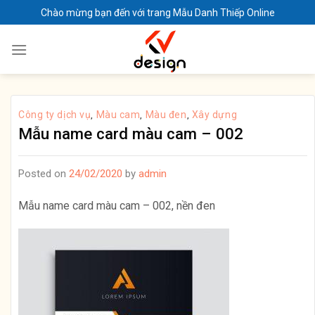
Skip
Chào mừng bạn đến với trang Mẫu Danh Thiếp Online
to
content
Công ty dịch vụ
Màu cam
Màu đen
Xây dựng
,
,
,
Mẫu name card màu cam – 002
Posted on
24/02/2020
by
admin
Mẫu name card màu cam – 002, nền đen