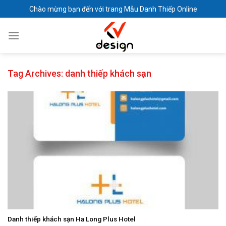
Skip
Chào mừng bạn đến với trang Mẫu Danh Thiếp Online
to
content
Tag Archives:
danh thiếp khách sạn
Danh thiếp khách sạn Ha Long Plus Hotel