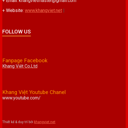
+ Email:
khangvietmaster@gmail.com
+ Website:
www.khangviet.net
|
FOLLOW US
Fanpage Facebook
Khang Việt Co,Ltd
Khang Việt Youtube Chanel
www.youtube.com/
Thiết kế & duy trì bởi
khangviet.net