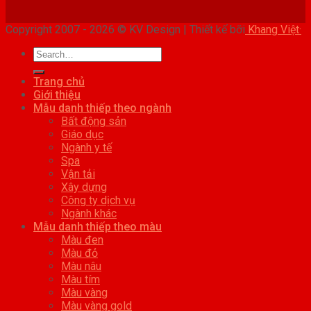
Copyright 2007 - 2026 © KV Design | Thiết kế bỡi
Khang Việt·
Trang chủ
Giới thiệu
Mẫu danh thiếp theo ngành
Bất động sản
Giáo dục
Ngành y tế
Spa
Vận tải
Xây dựng
Công ty dịch vụ
Ngành khác
Mẫu danh thiếp theo màu
Màu đen
Màu đỏ
Màu nâu
Màu tím
Màu vàng
Màu vàng gold