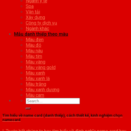
Ngành y tế
Spa
Vận tải
Xây dựng
Công ty dịch vụ
Ngành khác
Mẫu danh thiếp theo màu
Màu đen
Màu đỏ
Màu nâu
Màu tím
Màu vàng
Màu vàng gold
Màu xanh
Màu xanh lá
Màu trắng
Màu xanh dương
Màu cam
Tìm hiểu về name card (danh thiếp), cách thiết kế, kinh nghiệm chọn
namecard